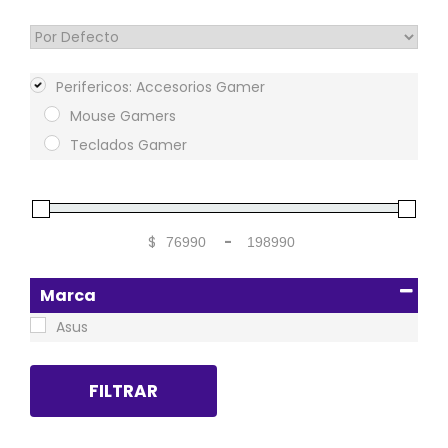
Sort Products
Perifericos: Accesorios Gamer
Mouse Gamers
Teclados Gamer
$
-
Minimum Price
Maximum Price
Marca
Asus
FILTRAR