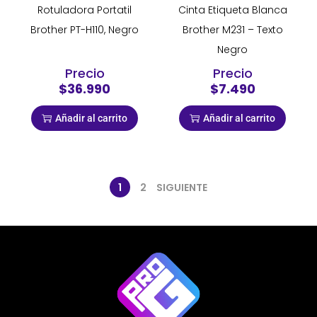
Rotuladora Portatil
Cinta Etiqueta Blanca
Brother PT-H110, Negro
Brother M231 – Texto
Negro
Precio
Precio
$36.990
$7.490
Añadir al carrito
Añadir al carrito
1
2
SIGUIENTE