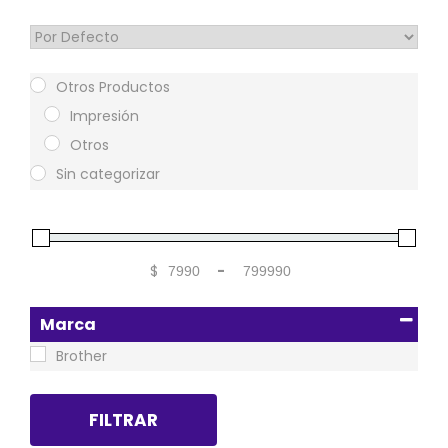
Sort Products
Otros Productos
Impresión
Otros
Sin categorizar
$
-
Minimum Price
Maximum Price
Marca
Brother
FILTRAR