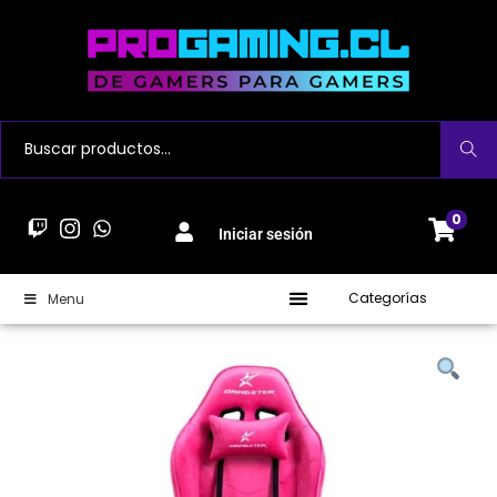
Buscar
0
Iniciar sesión
Categorías
Menu