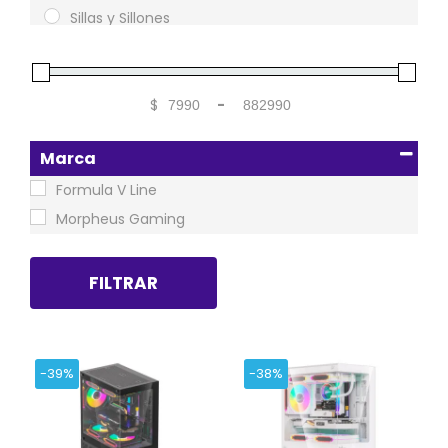
Sillas y Sillones
$
-
Minimum Price
Maximum Price
Marca
Formula V Line
Morpheus Gaming
FILTRAR
-39%
-38%