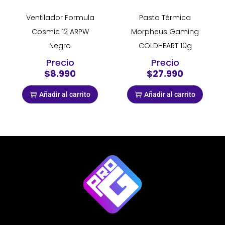
Ventilador Formula
Pasta Térmica
Cosmic 12 ARPW
Morpheus Gaming
Negro
COLDHEART 10g
Precio
Precio
$8.990
$27.990
Añadir al carrito
Añadir al carrito