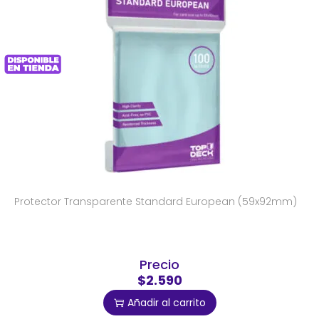
Protector Transparente Standard European (59x92mm)
Precio
$2.590
Añadir al carrito