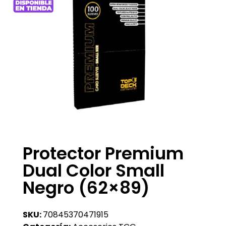
Protector Premium
Dual Color Small
Negro (62×89)
SKU:
70845370471915