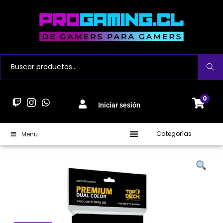
Buscar
0
Iniciar sesión
Categorías
Menu