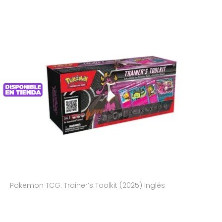
Pokemon TCG: Trainer’s Toolkit (2025) Inglés