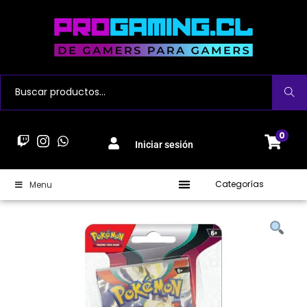
Buscar
0
Iniciar sesión
Categorías
Menu