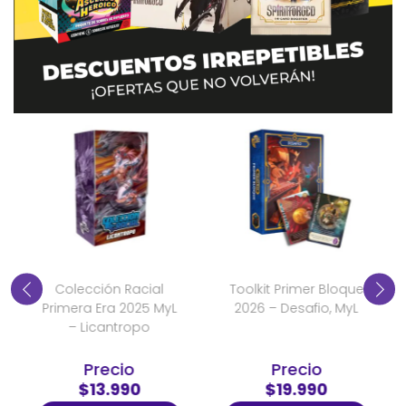
Colección Racial
Toolkit Primer Bloque
Primera Era 2025 MyL
2026 – Desafio, MyL
– Licantropo
Precio
Precio
$13.990
$19.990