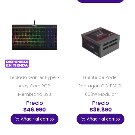
Teclado Gamer HyperX
Fuente de Poder
Alloy Core RGB
Redragon GC-PS003
Membrana USB
600W Modular
Precio
Precio
$46.990
$39.890
Añadir al carrito
Añadir al carrito