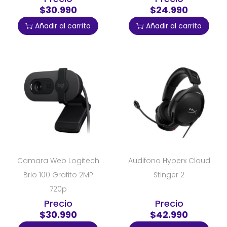
$30.990
$24.990
Añadir al carrito
Añadir al carrito
Camara Web Logitech
Audifono Hyperx Cloud
Brio 100 Grafito 2MP
Stinger 2
720p
Precio
Precio
$30.990
$42.990