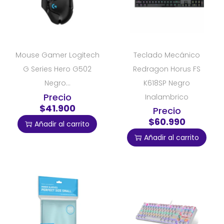
Mouse Gamer Logitech
Teclado Mecánico
G Series Hero G502
Redragon Horus FS
Negro...
K618SP Negro
Precio
Inalambrico
$41.900
Precio
$60.990
Añadir al carrito
Añadir al carrito