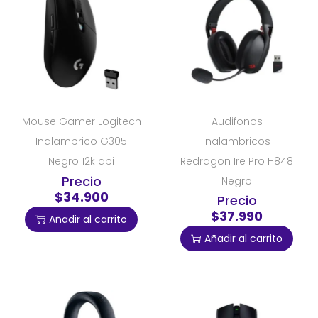
Mouse Gamer Logitech
Audifonos
Inalambrico G305
Inalambricos
Negro 12k dpi
Redragon Ire Pro H848
Precio
Negro
$34.900
Precio
$37.990
Añadir al carrito
Añadir al carrito