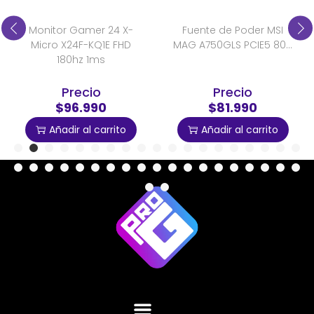
Monitor Gamer 24 X-
Fuente de Poder MSI
Micro X24F-KQ1E FHD
MAG A750GLS PCIE5 80...
180hz 1ms
Precio
Precio
$96.990
$81.990
Añadir al carrito
Añadir al carrito