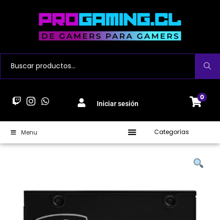
Buscar
0
Iniciar sesión
Categorías
Menu