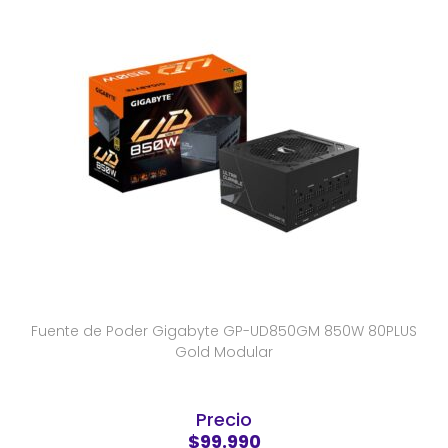
Fuente de Poder Gigabyte GP-UD850GM 850W 80PLUS
Gold Modular
Precio
$99.990