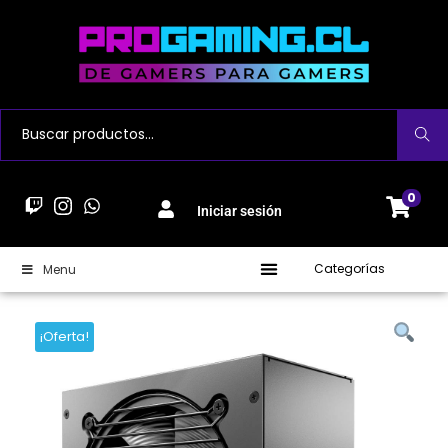
Buscar
0
Iniciar sesión
Categorías
Menu
¡Oferta!