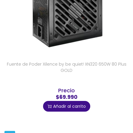
Fuente de Poder Xilence by be quiet! XN320 650W 80 Plus
GOLD
Precio
$69.990
Añadir al carrito