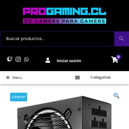
Buscar
0
Iniciar sesión
Categorías
Menu
¡Oferta!