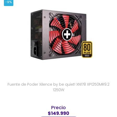
-9%
Fuente de Poder Xilence by be quiet! XN178 XP1250MR9.2
1250W
Precio
$149.990