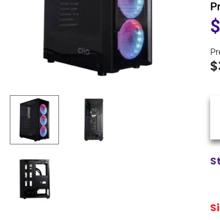
P
Pr
$
S
S