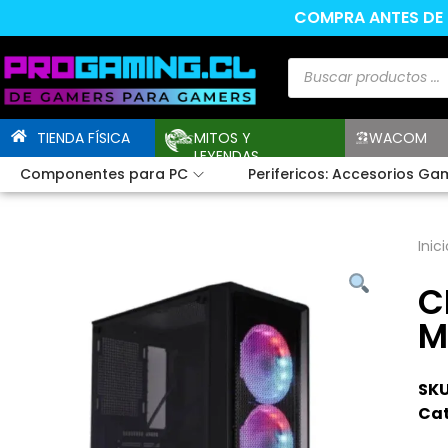
COMPRA ANTES DE L
TIENDA FÍSICA
MITOS Y
WACOM
LEYENDAS
Componentes para PC
Perifericos: Accesorios Ga
Inici
C
M
SKU
Cat