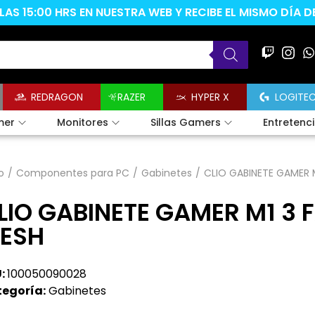
AS 15:00 HRS EN NUESTRA WEB Y RECIBE EL MISMO DÍA 
REDRAGON
RAZER
HYPER X
LOGITE
mer
Monitores
Sillas Gamers
Entretenc
o
/
Componentes para PC
/
Gabinetes
/
CLIO GABINETE GAMER 
LIO GABINETE GAMER M1 3 
ESH
:
100050090028
egoría:
Gabinetes