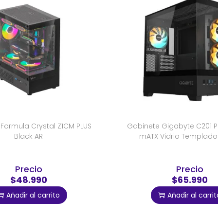
Formula Crystal Z1CM PLUS
Gabinete Gigabyte C201 
Black AR
mATX Vidrio Templado
Precio
Precio
$48.990
$65.990
Añadir al carrito
Añadir al carrit