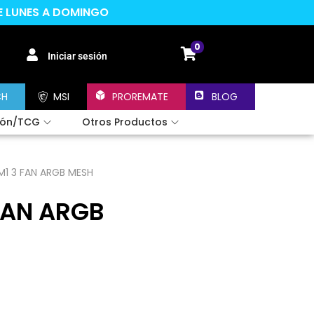
DE LUNES A DOMINGO
0
Iniciar sesión
CH
MSI
PROREMATE
BLOG
ión/TCG
Otros Productos
M1 3 FAN ARGB MESH
FAN ARGB