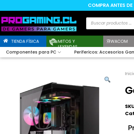
COMPRA ANTES DE L
TIENDA FÍSICA
MITOS Y
WACOM
LEYENDAS
Componentes para PC
Perifericos: Accesorios Ga
Inici
G
SKU
Cat
P