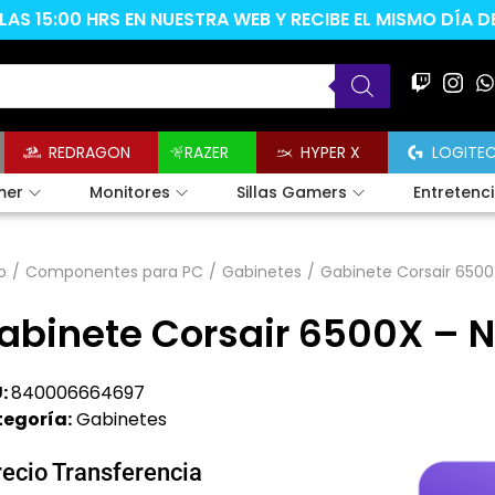
AS 15:00 HRS EN NUESTRA WEB Y RECIBE EL MISMO DÍA 
REDRAGON
RAZER
HYPER X
LOGITE
mer
Monitores
Sillas Gamers
Entretenc
o
/
Componentes para PC
/
Gabinetes
/
Gabinete Corsair 6500
abinete Corsair 6500X – 
:
840006664697
egoría:
Gabinetes
recio Transferencia