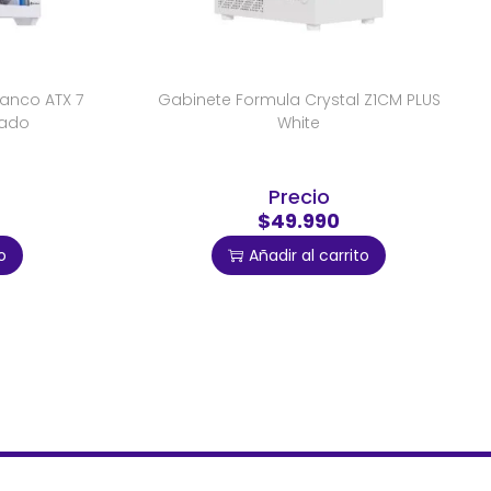
lanco ATX 7
Gabinete Formula Crystal Z1CM PLUS
lado
White
Precio
$49.990
o
Añadir al carrito