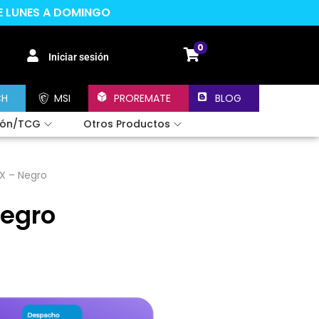
DE LUNES A DOMINGO
0
Iniciar sesión
CH
MSI
PROREMATE
BLOG
ión/TCG
Otros Productos
X – Negro
Negro