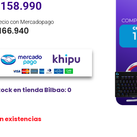
$
158.990
ecio con Mercadopago
166.940
tock en tienda Bilbao: 0
in existencias