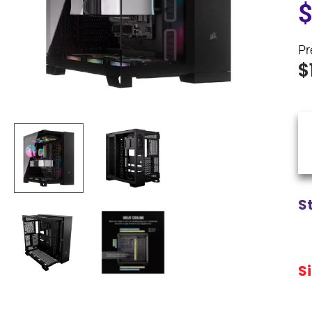
Pr
$
S
S