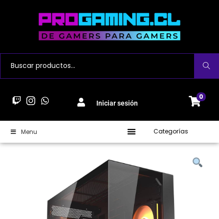
Buscar
0
Iniciar sesión
Categorías
Menu