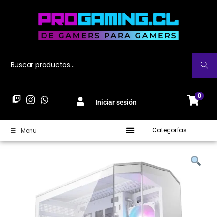
Buscar
0
Iniciar sesión
Categorías
Menu