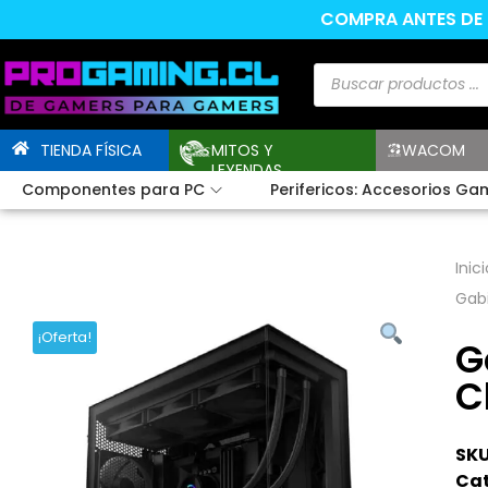
COMPRA ANTES DE L
TIENDA FÍSICA
MITOS Y
WACOM
LEYENDAS
Componentes para PC
Perifericos: Accesorios Ga
Inici
Gab
¡Oferta!
G
C
SKU
Cat