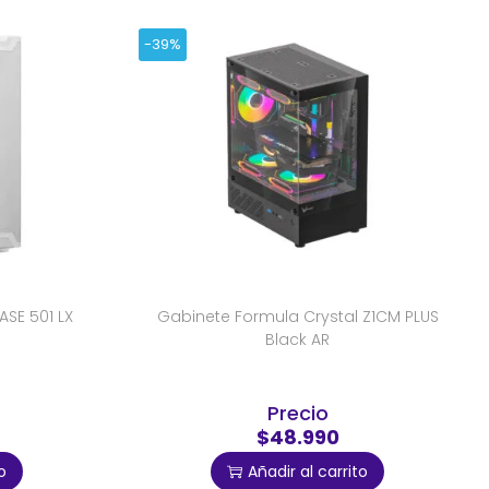
-39%
ASE 501 LX
Gabinete Formula Crystal Z1CM PLUS
Black AR
Precio
$48.990
o
Añadir al carrito