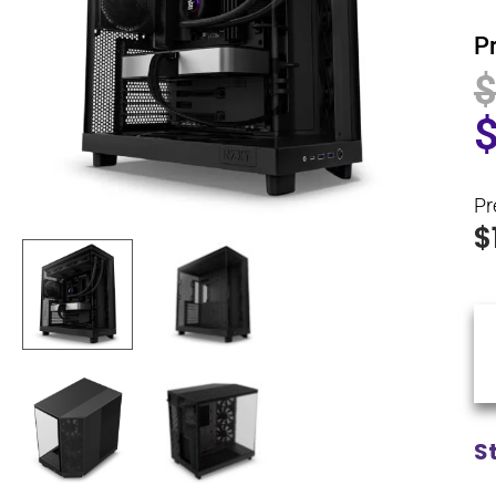
P
Pr
$
S