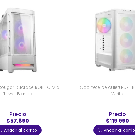
Cougar Duoface RGB TG Mid
Gabinete be quiet! PURE B
Tower Blanco
White
Precio
Precio
$57.890
$119.990
Añadir al carrito
Añadir al carrit