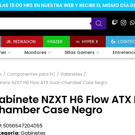
AS 15:00 HRS EN NUESTRA WEB Y RECIBE EL MISMO DÍA 
REDRAGON
RAZER
HYPER X
LOGITE
mer
Monitores
Sillas Gamers
Entretenc
o
/
Componentes para PC
/
Gabinetes
/
inete NZXT H6 Flow ATX Dual-Chamber Case Negro
abinete NZXT H6 Flow ATX
hamber Case Negro
:
5056547204055
egoría:
Gabinetes