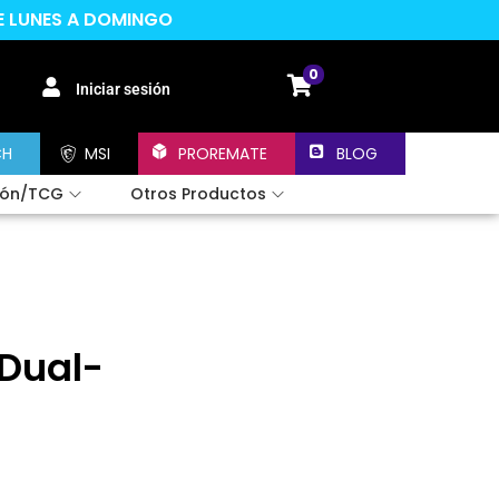
DE LUNES A DOMINGO
0
Iniciar sesión
CH
MSI
PROREMATE
BLOG
ión/TCG
Otros Productos
 Dual-