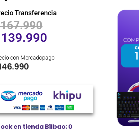
recio Transferencia
$
167.990
$
139.990
ecio con Mercadopago
146.990
tock en tienda Bilbao: 0