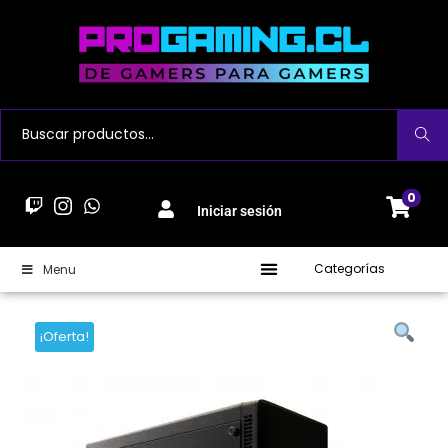
Buscar
0
Iniciar sesión
Categorías
Menu
¡Oferta!