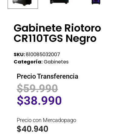
Gabinete Riotoro
CR110TGS Negro
SKU:
810085032007
Categoría:
Gabinetes
Precio Transferencia
$
59.990
$
38.990
Precio con Mercadopago
$
40.940