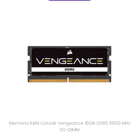
Memoria RAM Corsair Vengeance 16GB DDR5 5600 MHz
SO-DIMM