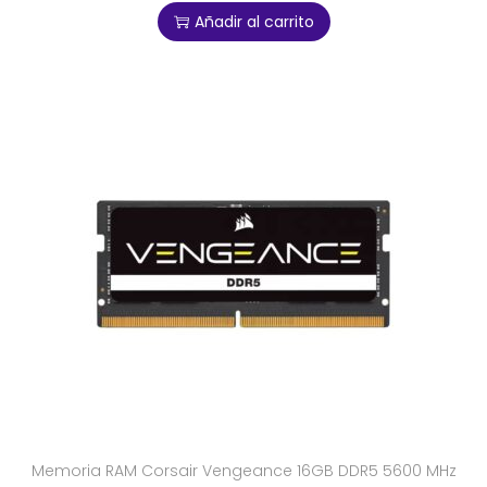
Añadir al carrito
Memoria RAM Corsair Vengeance 16GB DDR5 5600 MHz