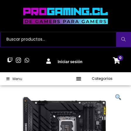
Buscar
0
Iniciar sesión
Categorías
Menu