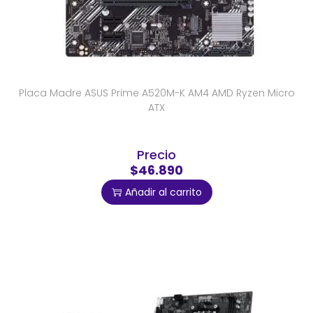
Placa Madre ASUS Prime A520M-K AM4 AMD Ryzen Micro
ATX
Precio
$46.890
Añadir al carrito