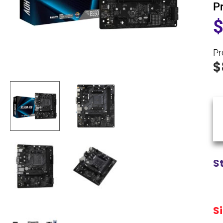
P
Pr
$
S
S