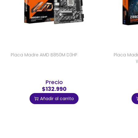
Placa Madre AMD B850M D3HP
Placa Mad
W
Precio
$132.990
Añadir al carrito