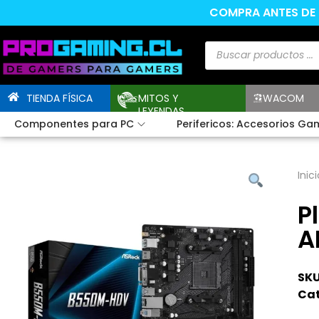
COMPRA ANTES DE L
TIENDA FÍSICA
MITOS Y
WACOM
LEYENDAS
Componentes para PC
Perifericos: Accesorios Ga
Inici
P
A
SKU
Cat