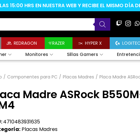
AS 15:00 HRS EN NUESTRA WEB Y RECIBE EL MISMO DÍA 
REDRAGON
RAZER
HYPER X
LOGITE
mer
Monitores
Sillas Gamers
Entretenc
o
/
Componentes para PC
/
Placas Madres
/
Placa Madre ASRo
laca Madre ASRock B550M
M4
:
4710483931635
egoría:
Placas Madres