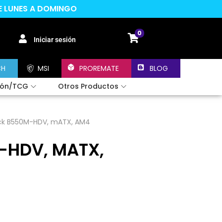
DE LUNES A DOMINGO
0
Iniciar sesión
CH
MSI
PROREMATE
BLOG
ión/TCG
Otros Productos
ck B550M-HDV, mATX, AM4
-HDV, MATX,