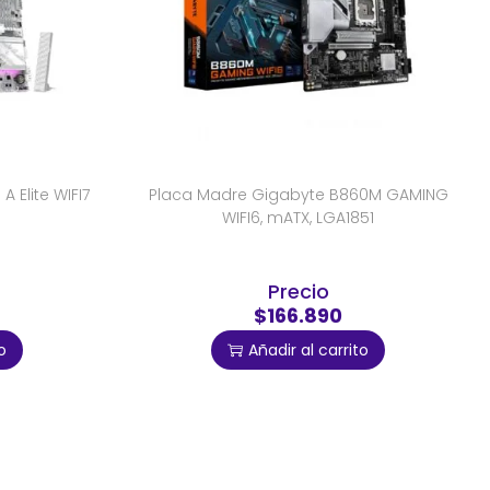
 Elite WIFI7
Placa Madre Gigabyte B860M GAMING
WIFI6, mATX, LGA1851
Precio
$166.890
o
Añadir al carrito