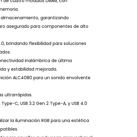
ón de cuatro módulos DIMM, con
memoria.
s y almacenamiento, garantizando
uturo asegurado para componentes de alto
0, brindando flexibilidad para soluciones
ados.
onectividad inalámbrica de última
da y estabilidad mejorada.
nición ALC4080 para un sonido envolvente
 ultrarrápidas.
 Type-C, USB 3.2 Gen 2 Type-A, y USB 4.0
izar la iluminación RGB para una estética
patibles.