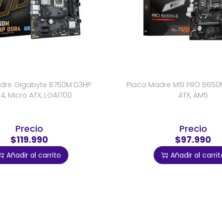
dre Gigabyte B760M D3HP
Placa Madre MSI PRO B650M
4, Micro ATX, LGA1700
ATX, AM5
Precio
Precio
$119.990
$97.990
Añadir al carrito
Añadir al carrit