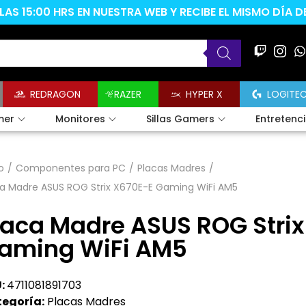
AS 15:00 HRS EN NUESTRA WEB Y RECIBE EL MISMO DÍA 
REDRAGON
RAZER
HYPER X
LOGITE
mer
Monitores
Sillas Gamers
Entretenc
o
/
Componentes para PC
/
Placas Madres
/
ca Madre ASUS ROG Strix X670E-E Gaming WiFi AM5
laca Madre ASUS ROG Strix
aming WiFi AM5
:
4711081891703
egoría:
Placas Madres