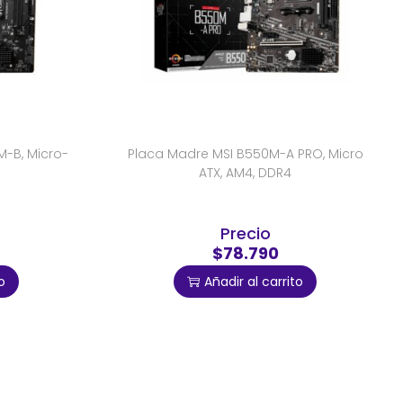
-B, Micro-
Placa Madre MSI B550M-A PRO, Micro
ATX, AM4, DDR4
Precio
$78.790
o
Añadir al carrito