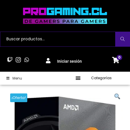
Buscar
0
Iniciar sesión
Categorías
Menu
¡Oferta!