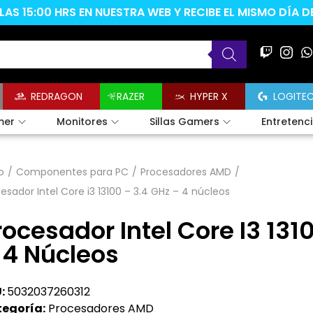
AS 15:00 HRS EN NUESTRA WEB Y RECIBE EL MISMO DÍA 
REDRAGON
RAZER
HYPER X
LOGITE
mer
Monitores
Sillas Gamers
Entretenc
o
/
Componentes para PC
/
Procesadores AMD
/
esador Intel Core i3 13100 – 3.4 GHz – 4 núcleos
rocesador Intel Core I3 131
 4 Núcleos
:
5032037260312
egoría:
Procesadores AMD