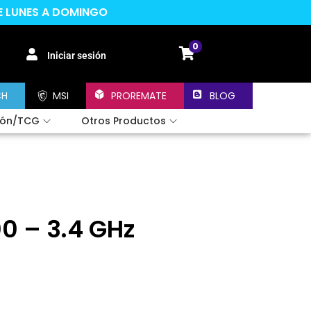
DE LUNES A DOMINGO
0
Iniciar sesión
CH
MSI
PROREMATE
BLOG
ión/TCG
Otros Productos
00 – 3.4 GHz