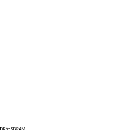
z
 DDR5-SDRAM