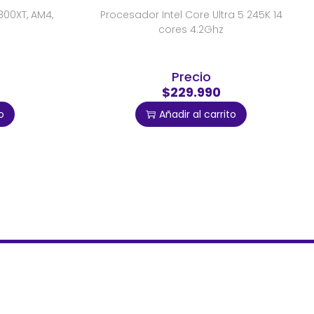
00XT, AM4,
Procesador Intel Core Ultra 5 245K 14
cores 4.2Ghz
Precio
$229.990
o
Añadir al carrito