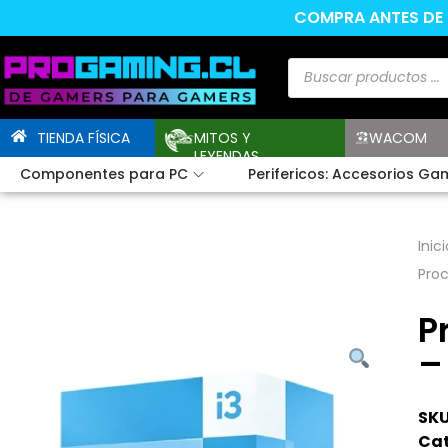
COMPRA ANTES DE L
TIENDA FÍSICA
MITOS Y
WACOM
LEYENDAS
Componentes para PC
Perifericos: Accesorios Ga
Inici
Proc
P
–
SKU
Cat