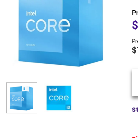
P
Pr
$
S