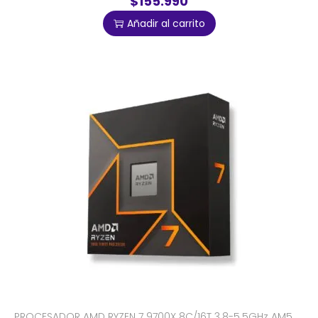
$155.990
Añadir al carrito
PROCESADOR AMD RYZEN 7 9700X 8C/16T 3.8-5.5GHz AM5