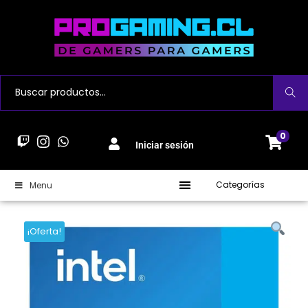
Buscar
0
Iniciar sesión
Categorías
Menu
¡Oferta!