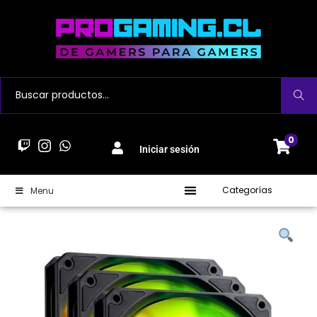
Buscar
0
Iniciar sesión
Categorías
Menu