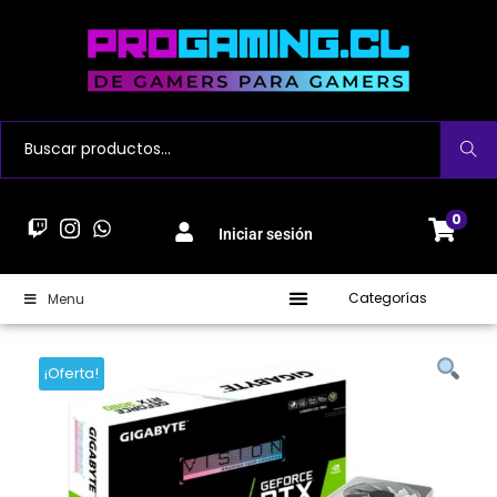
Buscar
0
Iniciar sesión
Categorías
Menu
¡Oferta!