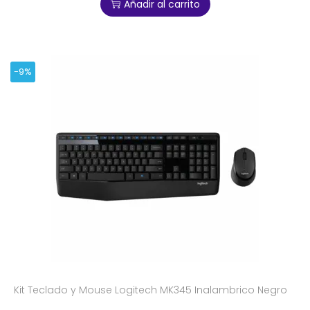
Añadir al carrito
-9%
Kit Teclado y Mouse Logitech MK345 Inalambrico Negro