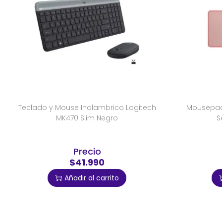
Teclado y Mouse Inalambrico Logitech
Mousepad 
MK470 Slim Negro
S
Precio
$41.990
Añadir al carrito