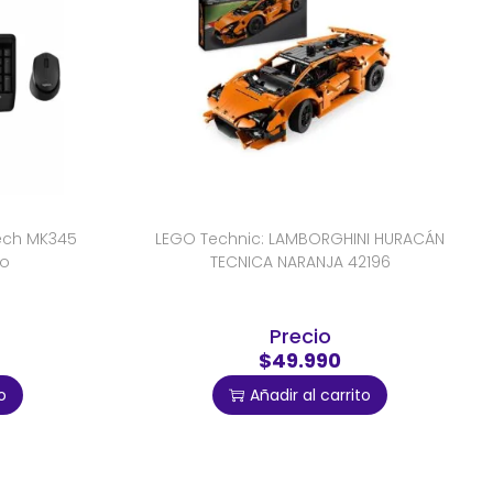
tech MK345
LEGO Technic: LAMBORGHINI HURACÁN
ro
TECNICA NARANJA 42196
Precio
$49.990
o
Añadir al carrito