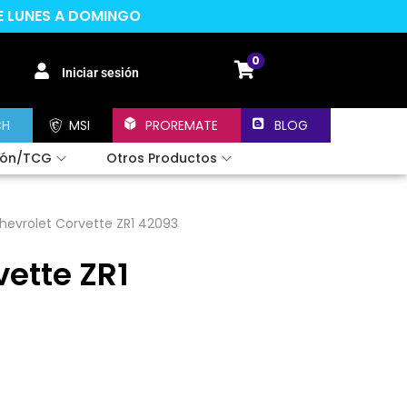
DE LUNES A DOMINGO
0
Iniciar sesión
CH
MSI
PROREMATE
BLOG
ión/TCG
Otros Productos
hevrolet Corvette ZR1 42093
vette ZR1