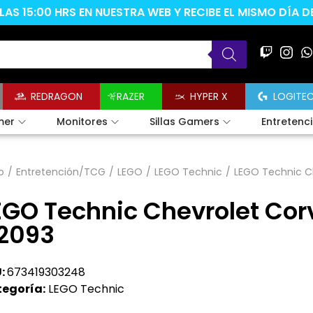
AS 15:00 HRS EN NUESTRA WEB Y RECIBE EL MISMO DÍA 
REDRAGON
RAZER
HYPER X
LOGITE
mer
Monitores
Sillas Gamers
Entretenc
o
/
Entretención/TCG
/
LEGO
/
LEGO Technic
/
LEGO Technic C
EGO Technic Chevrolet Cor
2093
:
673419303248
egoría:
LEGO Technic