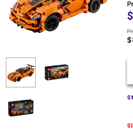
P
Pr
$
S
S