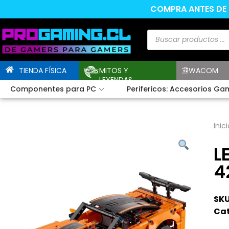
COMPRA ANTES DE L
TIENDA FÍSICA
MITOS Y
WACOM
LEYENDAS
Componentes para PC
Perifericos: Accesorios Ga
Inici
L
4
SKU
Cat