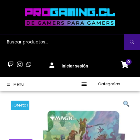
Buscar
0
Iniciar sesión
Categorías
Menu
¡Oferta!