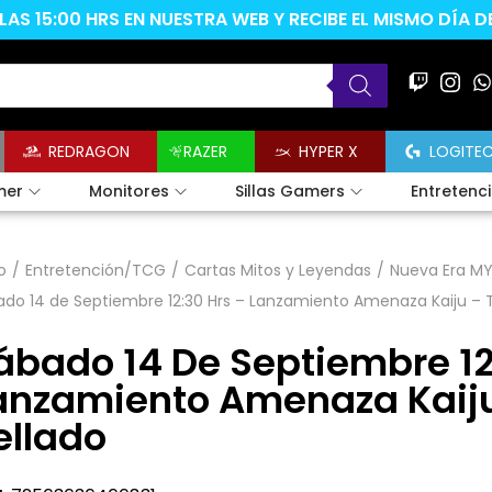
AS 15:00 HRS EN NUESTRA WEB Y RECIBE EL MISMO DÍA 
REDRAGON
RAZER
HYPER X
LOGITE
mer
Monitores
Sillas Gamers
Entretenc
o
/
Entretención/TCG
/
Cartas Mitos y Leyendas
/
Nueva Era MY
do 14 de Septiembre 12:30 Hrs – Lanzamiento Amenaza Kaiju – 
ábado 14 De Septiembre 12
anzamiento Amenaza Kaiju
ellado