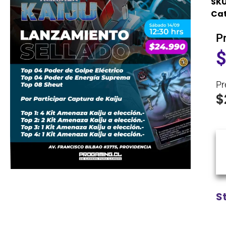
SKU
Cat
P
Pr
$
S