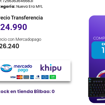
:
72563636466831
egoría:
Nueva Era MYL
recio Transferencia
$
24.990
ecio con Mercadopago
26.240
tock en tienda Bilbao: 0