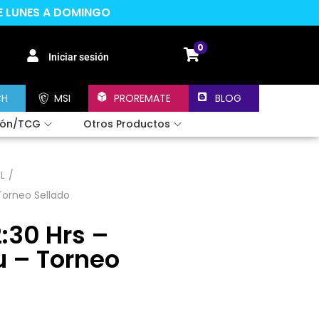
DE LUNES A DOMINGO
0
Iniciar sesión
CH
MSI
PROREMATE
BLOG
ión/TCG
Otros Productos
L
/
Torneo Sellado
:30 Hrs –
 – Torneo