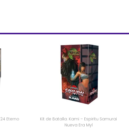
024 Eterno
Kit de Batalla: Kami – Espiritu Samurai
Nueva Era Myl