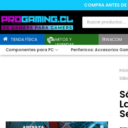
COMPRA ANTES DE L
TIENDA FÍSICA
MITOS Y
WACOM
LEYENDAS
Componentes para PC
Perifericos: Accesorios Ga
Inici
Sába
S
L
S