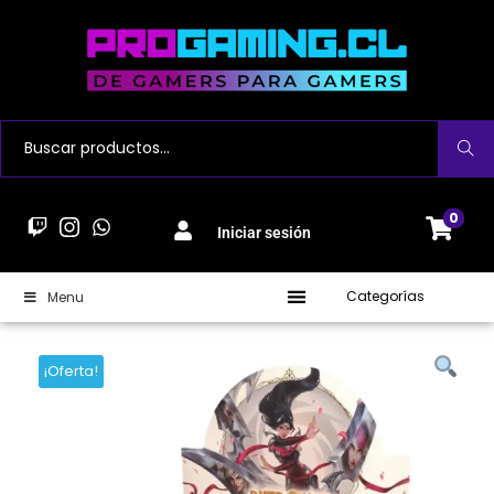
Buscar
0
Iniciar sesión
Categorías
Menu
¡Oferta!