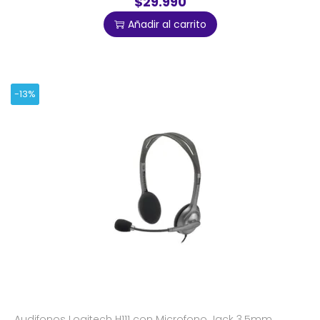
$29.990
Añadir al carrito
-13%
Audifonos Logitech H111 con Microfono Jack 3.5mm