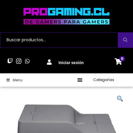
Buscar
0
Iniciar sesión
Categorías
Menu