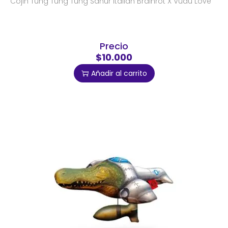
Cojin Tung Tung Tung Sahur Italian Brainrot X Vudú Love
Precio
$10.000
Añadir al carrito