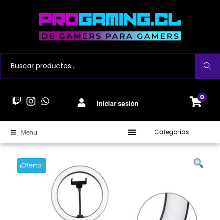
Buscar
0
Iniciar sesión
Categorías
Menu
¡Oferta!