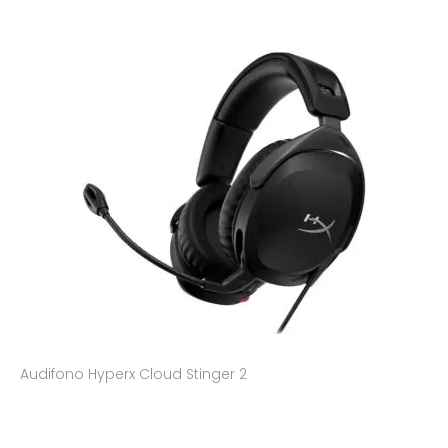
Audifono Hyperx Cloud Stinger 2