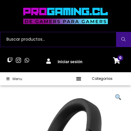
Buscar
0
Iniciar sesión
Categorías
Menu