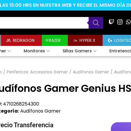
AS 15:00 HRS EN NUESTRA WEB Y RECIBE EL MISMO DÍA 
REDRAGON
RAZER
HYPER X
LOGITE
mer
Monitores
Sillas Gamers
Entretenc
o
/
Perifericos: Accesorios Gamer
/
Audífonos Gamer
/
Audífon
udífonos Gamer Genius H
:
4710268254300
egoría:
Audífonos Gamer
recio Transferencia