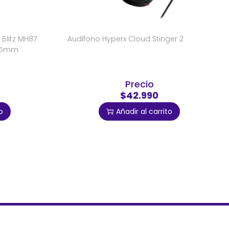
Blitz MH87
Audifono Hyperx Cloud Stinger 2
3.5mm
Precio
$42.990
o
Añadir al carrito