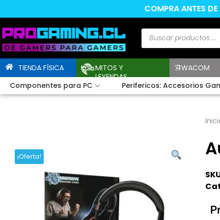
COMPRA ANTES DE L
TIENDA FÍSICA
MITOS Y
WACOM
LEYENDAS
Componentes para PC
Perifericos: Accesorios Ga
Inici
A
¡Oferta!
SKU
Cat
P