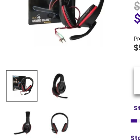
Pr
$
S
St