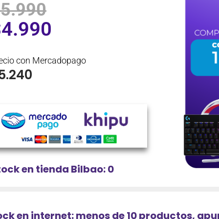
$
5.990
$
4.990
ecio con Mercadopago
5.240
tock en tienda Bilbao: 0
ock en internet: menos de 10 productos, ap