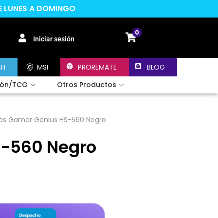
DE LUNES A DOMINGO
0
Iniciar sesión
CH
MSI
PROREMATE
BLOG
ión/TCG
Otros Productos
os Gamer Genius HS-560 Negro
S-560 Negro