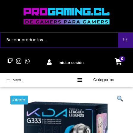
Buscar
0
Iniciar sesión
Categorías
Menu
¡Oferta!