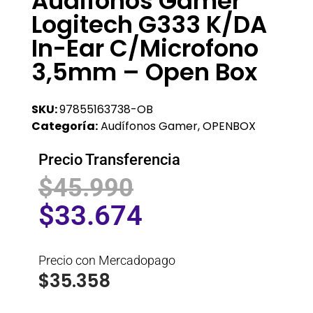
Audifonos Gamer
Logitech G333 K/DA
In-Ear C/Microfono
3,5mm – Open Box
SKU:
97855163738-OB
Categoría:
Audífonos Gamer
,
OPENBOX
Precio Transferencia
$
45.990
$
33.674
Precio con Mercadopago
$
35.358