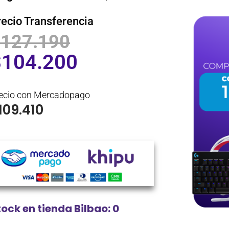
recio Transferencia
$
127.190
$
104.200
ecio con Mercadopago
109.410
tock en tienda Bilbao: 0