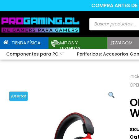
COMPRA ANTES DE L
TIENDA FÍSICA
MITOS Y
WACOM
LEYENDAS
Componentes para PC
Perifericos: Accesorios Ga
Inici
OPEN
¡Oferta!
O
W
SKU
Cat