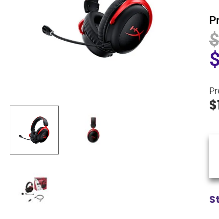
P
Pr
$
S