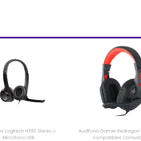
s Logitech H390 Stereo c
Audifono Gamer Redragon
Microfono USB
compatibles Consola