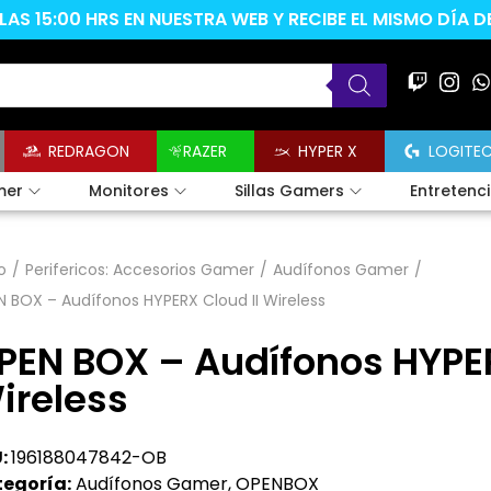
AS 15:00 HRS EN NUESTRA WEB Y RECIBE EL MISMO DÍA 
REDRAGON
RAZER
HYPER X
LOGITE
mer
Monitores
Sillas Gamers
Entretenc
o
/
Perifericos: Accesorios Gamer
/
Audífonos Gamer
/
 BOX – Audífonos HYPERX Cloud II Wireless
PEN BOX – Audífonos HYPER
ireless
:
196188047842-OB
egoría:
Audífonos Gamer
,
OPENBOX