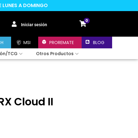
DE LUNES A DOMINGO
0
Iniciar sesión
CH
MSI
PROREMATE
BLOG
ión/TCG
Otros Productos
X Cloud II