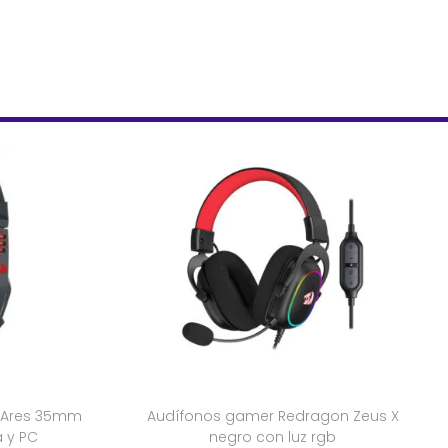
 Ares 35mm
Audífonos gamer Redragon Zeus X
 y PC
negro con luz rgb