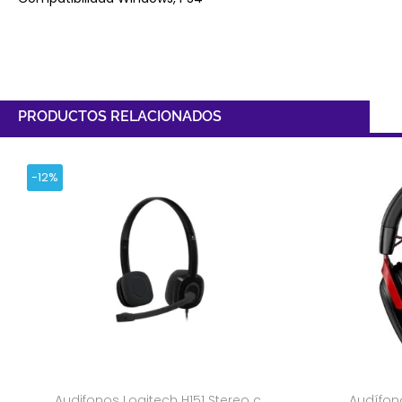
PRODUCTOS RELACIONADOS
-12%
Audifonos Logitech H151 Stereo c
Audífon