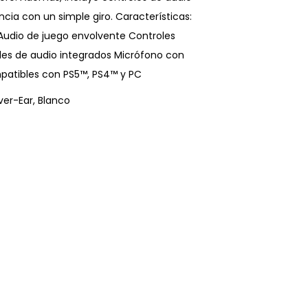
cia con un simple giro. Características:
Audio de juego envolvente Controles
oles de audio integrados Micrófono con
mpatibles con PS5™, PS4™ y PC
ver-Ear, Blanco