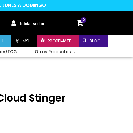
DE LUNES A DOMINGO
0
Iniciar sesión
CH
MSI
PROREMATE
BLOG
ión/TCG
Otros Productos
loud Stinger