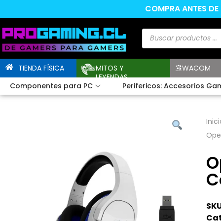
COMPRA ANTES DE L
TIENDA FÍSICA
MITOS Y
WACOM
LEYENDAS
Componentes para PC
Perifericos: Accesorios Ga
Inici
Open
O
C
SKU
Cat