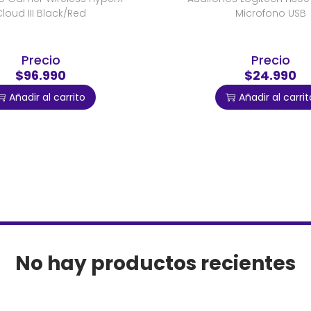
loud III Black/Red
Microfono USB
Precio
Precio
$96.990
$24.990
Añadir al carrito
Añadir al carrit
No hay productos recientes