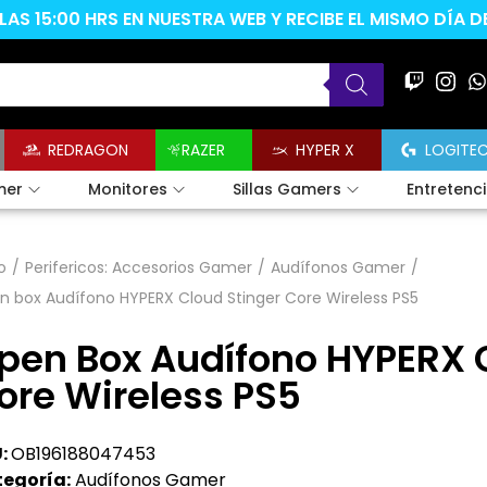
AS 15:00 HRS EN NUESTRA WEB Y RECIBE EL MISMO DÍA 
REDRAGON
RAZER
HYPER X
LOGITE
mer
Monitores
Sillas Gamers
Entretenc
o
/
Perifericos: Accesorios Gamer
/
Audífonos Gamer
/
 box Audífono HYPERX Cloud Stinger Core Wireless PS5
pen Box Audífono HYPERX C
ore Wireless PS5
:
OB196188047453
egoría:
Audífonos Gamer