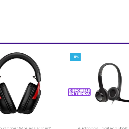
-11%
o Gamer Wireless HyperX
Audifonos Logitech H390