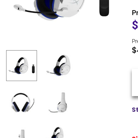
P
Pr
$
S