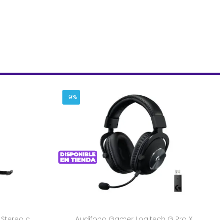
-9%
 Stereo c
Audifono Gamer Logitech G Pro X