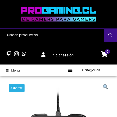
Buscar
0
Iniciar sesión
Categorías
Menu
¡Oferta!