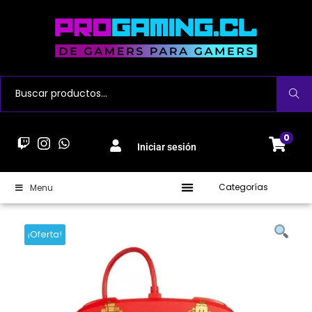
Buscar
0
Iniciar sesión
Categorías
Menu
¡Oferta!