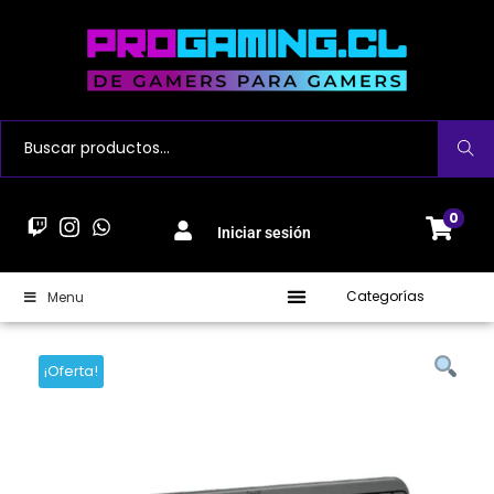
Buscar
0
Iniciar sesión
Categorías
Menu
¡Oferta!