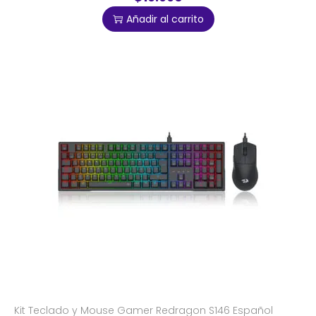
Añadir al carrito
Kit Teclado y Mouse Gamer Redragon S146 Español