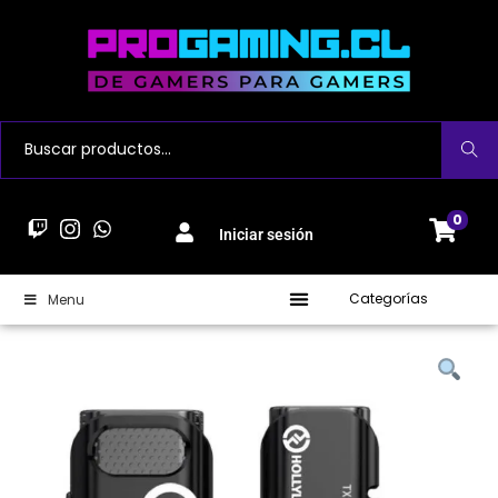
Buscar
0
Iniciar sesión
Categorías
Menu