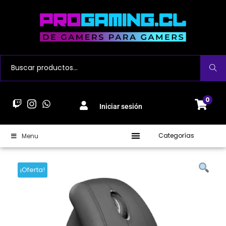
Buscar
0
Iniciar sesión
Categorías
Menu
¡Oferta!