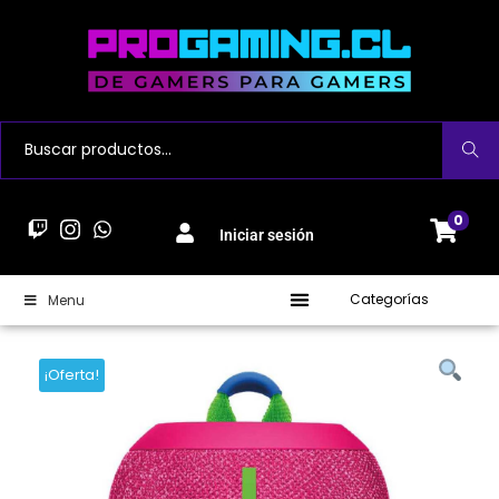
Buscar
0
Iniciar sesión
Categorías
Menu
¡Oferta!