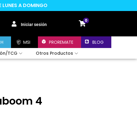
DE LUNES A DOMINGO
0
Iniciar sesión
CH
MSI
PROREMATE
BLOG
ión/TCG
Otros Productos
gaboom 4