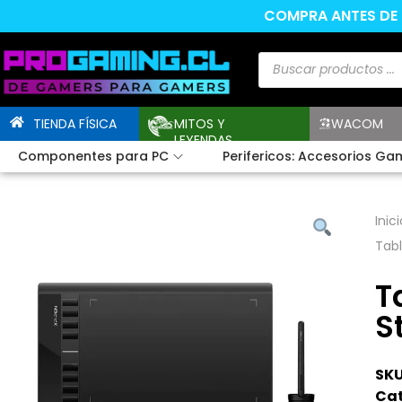
COMPRA ANTES DE L
TIENDA FÍSICA
MITOS Y
WACOM
LEYENDAS
Componentes para PC
Perifericos: Accesorios Ga
Inici
Tabl
T
S
SKU
Cat