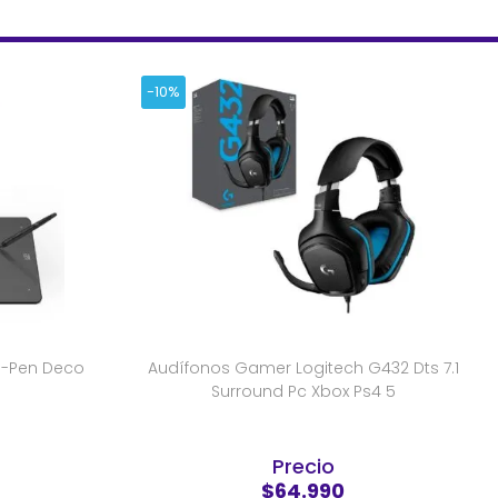
-10%
XP-Pen Deco
Audífonos Gamer Logitech G432 Dts 7.1
Surround Pc Xbox Ps4 5
Precio
$64.990