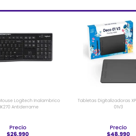
Mouse Logitech Inalambrico
Tabletas Digitalizadoras 
K270 Antiderrame
01V3
Precio
Precio
$26.990
$48.990