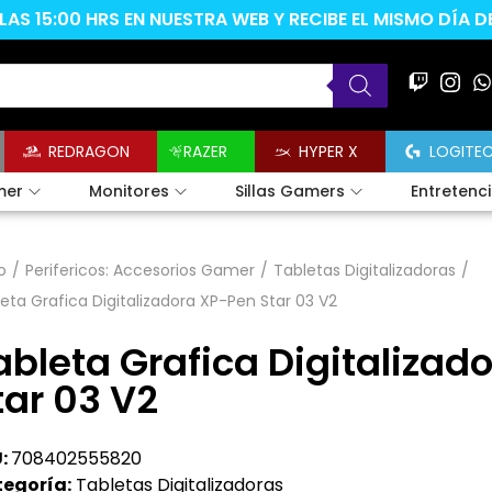
AS 15:00 HRS EN NUESTRA WEB Y RECIBE EL MISMO DÍA 
REDRAGON
RAZER
HYPER X
LOGITE
mer
Monitores
Sillas Gamers
Entretenc
o
/
Perifericos: Accesorios Gamer
/
Tabletas Digitalizadoras
/
eta Grafica Digitalizadora XP-Pen Star 03 V2
ableta Grafica Digitalizad
tar 03 V2
:
708402555820
egoría:
Tabletas Digitalizadoras