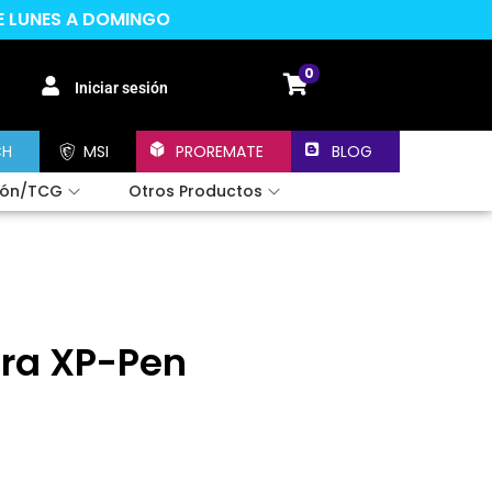
DE LUNES A DOMINGO
0
Iniciar sesión
CH
MSI
PROREMATE
BLOG
ión/TCG
Otros Productos
ora XP-Pen