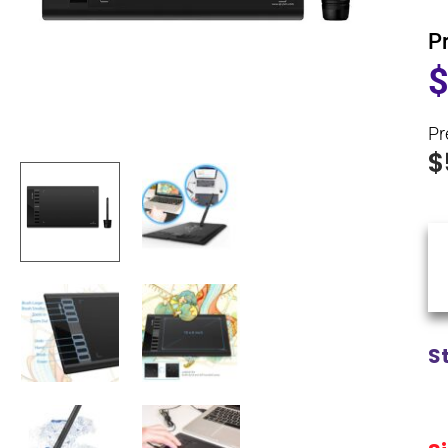
P
Pr
$
S